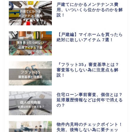
戸建てにかかるメンテナンス費
用、いついくら位かかるのかを解
説！
【戸建編】マイホームを買ったら
絶対に欲しいアイテム 7選！
『フラット35』審査基準とは？
審査落ちしない為に注意点も解
説！
住宅ローン事前審査、個信とは？
延滞履歴情報などは何年で消える
の？
物件内見時のチェックポイント！
失敗、後悔しない為に要チェッ