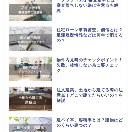
『フラット35』審査基準とは？
審査落ちしない為に注意点も解
説！
住宅ローン事前審査、個信とは？
延滞履歴情報などは何年で消える
の？
物件内見時のチェックポイント！
失敗、後悔しない為に要チェッ
ク！
注文建築、土地から建てる際の注
意点！どこで建てたらいいの？を
解説
建ペイ率、容積率とは？建物はど
のくらい建つの？