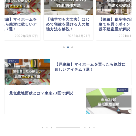
戸建編】マイホームを
【独学でも大丈夫】はじ
【後編】資産性の高
ったら絶対に欲しいア
めて宅建を受ける人の勉
建てを買うポイント
テム 7選！
強方法を解説！
役不動産屋が解説！
2022年3月17日
2022年1月21日
2021年11
【戸建編】マイホームを買ったら絶対に
欲しいアイテム 7選！
最低敷地面積とは？東京23区で解説！