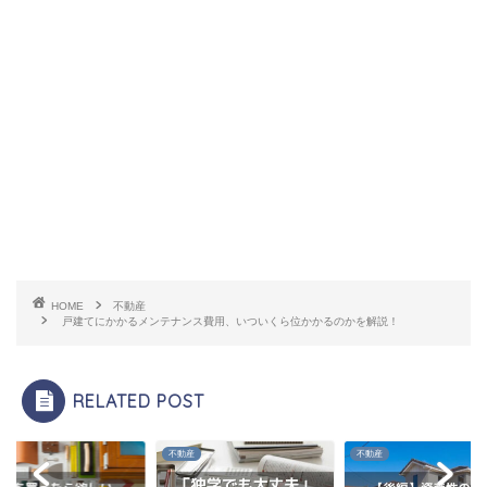
HOME
不動産
戸建てにかかるメンテナンス費用、いついくら位かかるのかを解説！
RELATED POST
産
不動産
不動産