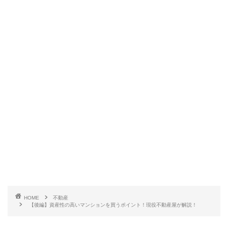
HOME
不動産
【後編】資産性の高いマンションを買うポイント！現役不動産屋が解説！