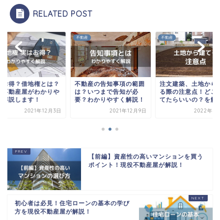
RELATED POST
産
不動産
不動産
はお得？借地権とは？
不動産の告知事項の範囲
注文建築、土地から
役不動産屋がわかりや
は？いつまで告知が必
る際の注意点！どこ
く解説します！
要？わかりやすく解説！
てたらいいの？を解
2021年12月3日
2021年12月9日
2022年2
【前編】資産性の高いマンションを買う
ポイント！現役不動産屋が解説！
初心者は必見！住宅ローンの基本の学び
方を現役不動産屋が解説！